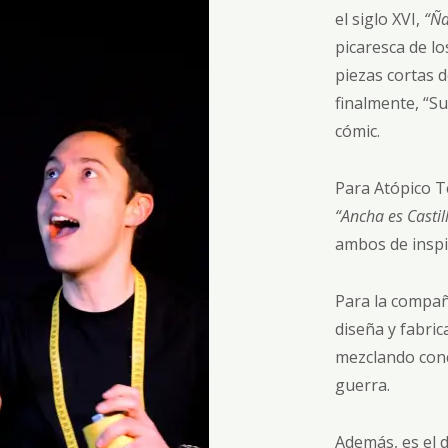
el siglo XVI,
“Ñ
picaresca de los
piezas cortas de
finalmente, “S
cómic.
Para Atópico Te
“Ancha es Castil
ambos de inspi
Para la compañí
diseña y fabric
mezclando conc
guerra.
Además, es el d