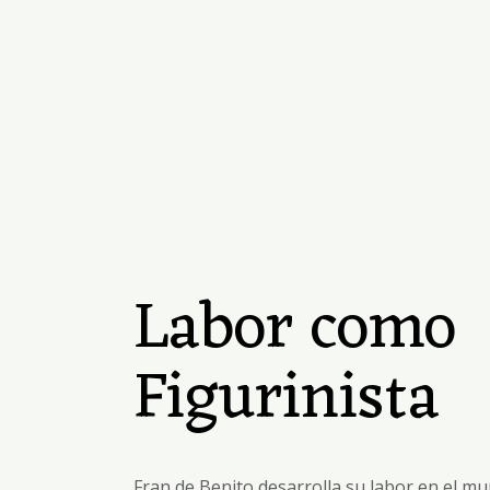
Labor como
Figurinista
Fran de Benito desarrolla su labor en el m