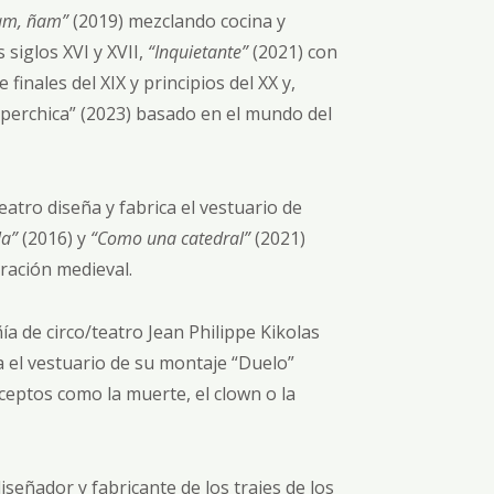
am, ñam”
(2019) mezclando cocina y
 siglos XVI y XVII,
“Inquietante”
(2021) con
 finales del XIX y principios del XX y,
uperchica” (2023) basado en el mundo del
atro diseña y fabrica el vestuario de
la”
(2016) y
“Como una catedral”
(2021)
ración medieval.
a de circo/teatro Jean Philippe Kikolas
a el vestuario de su montaje “Duelo”
eptos como la muerte, el clown o la
iseñador y fabricante de los trajes de los