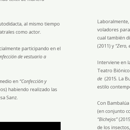
Laboralmente,
todidacta, al mismo tiempo
voladores para
atrales como actor.
cual también d
(2011) y
“Zero,
ialmente participando en el
fección de vestuario a
Interviene en l
Teatro Biónico
de
(2015. La Bu
 medio en
“Confección y
estilo contemp
os) habiendo realizado las
isa Sanz.
Con Bambalúa T
(en conjunto co
“Bichejos”
(2015
de los insectos